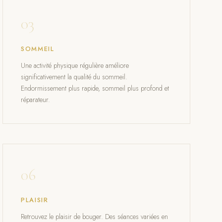
03
SOMMEIL
Une activité physique régulière améliore
significativement la qualité du sommeil.
Endormissement plus rapide, sommeil plus profond et
réparateur.
06
PLAISIR
Retrouvez le plaisir de bouger. Des séances variées en